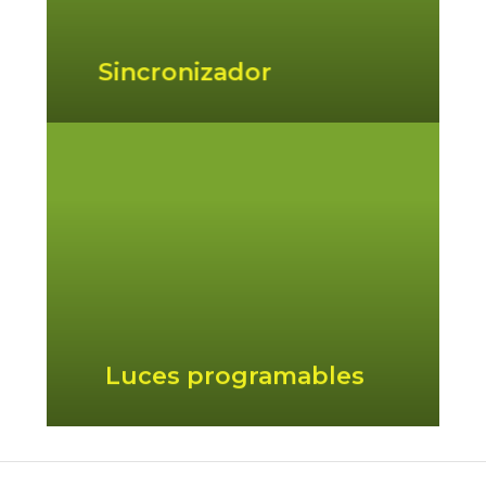
de luces RGBW en distintas fuentes.
Sincronizador
Luces LED RGBW programables.
Programas preajustados en fabrica o
programables por el usuario. Control
por bluetooth.
Luces programables