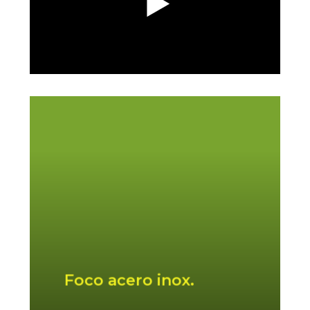
Foco sumergible en acero inoxidable
con disipador de calor en cobre.
Funcionamiento más frio que
aumenta el brillo. Mayor eficiencia
lumínica.
Foco acero inox.