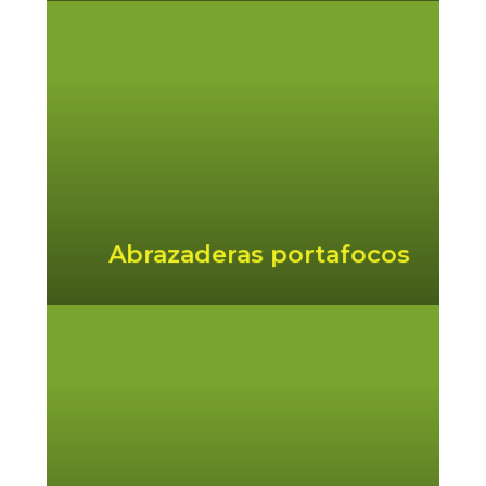
Abrazadera portafocos en acero
inoxidable de facil instalacion sin
herramientas (muelles). Juegos de 2
o de 4 focos por fuente.
Abrazaderas portafocos
El sincronizador permite, desde un
único programador, sincronizar la
programacion de multiples juegos